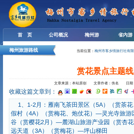
首 页
公司概况
梅州游
省内游
梅州旅游路线
当前位置：
梅州市客乡情旅行社有限
赏花景点主题线
文章来源：本站原创 文章作者：佚名 日期：20
收藏这篇文章到：
1、1-2月：雁南飞茶田景区（5A）（赏茶
假村（4A）（赏梅花、炮仗花）—灵光寺旅游
谷（赏樱花2月）—麓湖山旅游产业园（赏杏
远天道（3A）（赏梅花）—坪山梯田